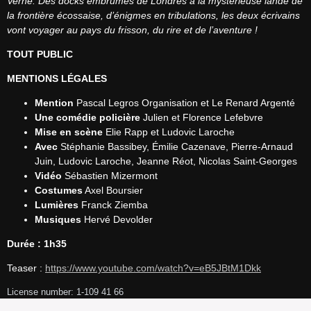
Verne. Des docks embrumés de Londres à la mystérieuse lande de 
la frontière écossaise, d’énigmes en tribulations, les deux écrivains 
vont voyager au pays du frisson, du rire et de l’aventure !
TOUT PUBLIC
MENTIONS LÉGALES
Mention
Pascal Legros Organisation et Le Renard Argenté
Une comédie policière
Julien et Florence Lefebvre
Mise en scène
Elie Rapp et Ludovic Laroche
Avec
Stéphanie Bassibey, Émilie Cazenave, Pierre-Arnaud
Juin, Ludovic Laroche, Jeanne Réot, Nicolas Saint-Georges
Vidéo
Sébastien Mizermont
Costumes
Axel Boursier
Lumières
Franck Ziemba
Musiques
Hervé Devolder
Durée : 1h35
Teaser : 
https://www.youtube.com/watch?v=eB5JBtM1Dkk
License number: 1-109 41 66