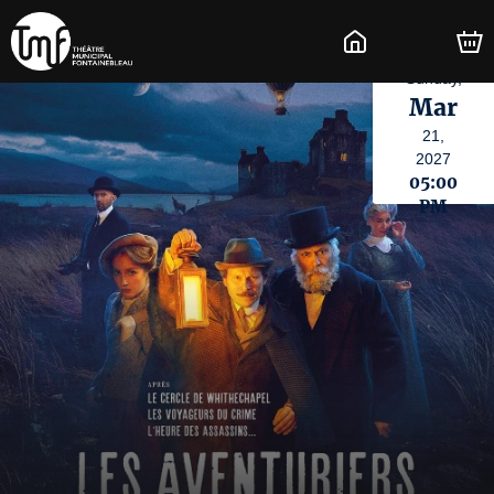
Sunday,
Mar
21,
2027
05:00
PM