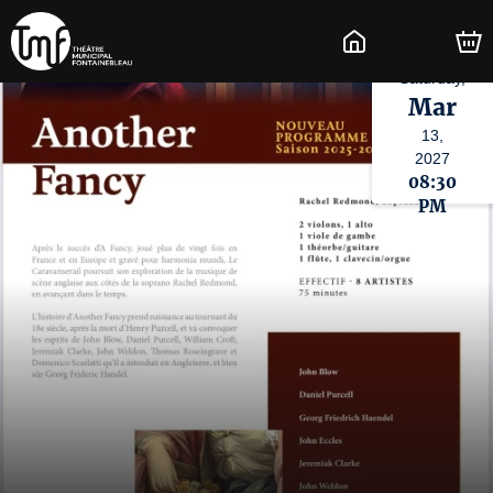
Saturday,
Mar
13,
2027
08:30
PM