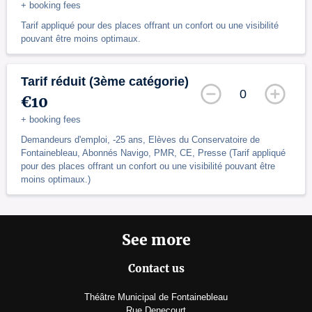
+ booking fees
Tarif appliqué pour des places offrant un confort ou une visibilité
pouvant être moins optimaux.
Tarif réduit (3ème catégorie)
0
€10
+ booking fees
Demandeurs d'emploi, -25 ans, Elèves du Conservatoire de
Fontainebleau, Abonnés Navigo, PMR, CE, Presse (Tarif appliqué
pour des places offrant un confort ou une visibilité pouvant être
moins optimaux.)
See more
Contact us
Théâtre Municipal de Fontainebleau
Rue Denecourt