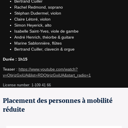
Bertrand Cuiller
Rachel Redmond, soprano
Stéphan Dudermel, violon
Claire Létoré, violon
Simon Heyerick, alto
Isabelle Saint-Yves, viole de gambe
André Henrich, théorbe & guitare
Marine Sablonnière, flûtes
Bertrand Cuiller, clavecin & orgue
Durée : 1h15
Teaser : 
https://www.youtube.com/watch?
v=QtirjzGxiUA&list=RDQtirjzGxiUA&start_radio=1
License number: 1-109 41 66
Placement des personnes à mobilité
réduite