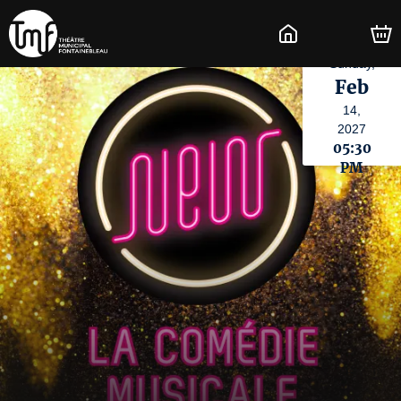
Sunday,
Feb
14,
2027
05:30
PM