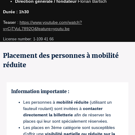
Direction générale / fondateur
Florian Bartsch
Durée : 1h30
Teaser : 
https://www.youtube.com/watch?
v=CjTVuL7892Q&feature=youtu.be
License number: 1-109 41 66
Placement des personnes à mobilité
réduite
Information importante :
Les personnes à
mobilité réduite
(utilisant un
fauteuil roulant) sont invitées à
contacter
directement la billetterie
afin de réserver les
places qui leur sont spécialement réservées.
Les places en 3ème catégorie sont susceptibles
d’offrir une
visibilité partielle ou réduite sur la