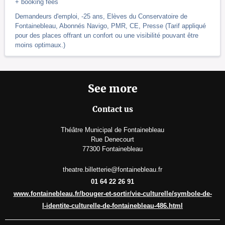
+ booking fees
Demandeurs d'emploi, -25 ans, Elèves du Conservatoire de
Fontainebleau, Abonnés Navigo, PMR, CE, Presse (Tarif appliqué
pour des places offrant un confort ou une visibilité pouvant être
moins optimaux.)
See more
Contact us
Théâtre Municipal de Fontainebleau
Rue Denecourt
77300 Fontainebleau
theatre.billetterie@fontainebleau.fr
01 64 22 26 91
www.fontainebleau.fr/bouger-et-sortir/vie-culturelle/symbole-de-
l-identite-culturelle-de-fontainebleau-486.html