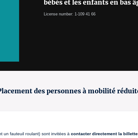
bébés et les enfants en bas â
License number: 1-109 41 66
Placement des personnes à mobilité réduit
nt un fauteuil roulant) sont invitées à
contacter directement la billette