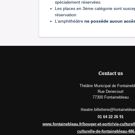
spécialement réservées.
Les places en 3ème catégorie sont suscept
réservation.
L’amphithéâtre
ne possède aucun accè
Contact us
Théâtre Municipal de Fontaineb
Rue Denecourt
77300 Fontainebleau
theatre.billetterie@fontaineblea
01 64 22 26 91
www.fontainebleau.fr/bouger-et-sortir/vie-culturel
culturelle-de-fontainebleau-486