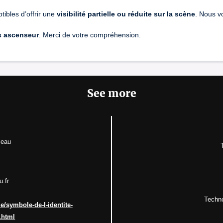
ibles d’offrir une
visibilité partielle ou réduite sur la scène
. Nous v
s ascenseur
. Merci de votre compréhension.
See more
leau
u.fr
Techno
le/symbole-de-l-identite-
.html